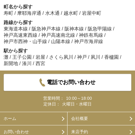
町名から探す
寿町
/
摩耶海岸通
/
水木通
/
越水町
/
岩屋中町
路線から探す
東海道本線
/
阪急神戸本線
/
阪神本線
/
阪急甲陽線
/
神戸高速東西線
/
神戸高速南北線
/
神鉄有馬線
/
神戸市西神・山手線
/
山陽本線
/
神戸市海岸線
駅から探す
灘
/
王子公園
/
岩屋
/
さくら夙川
/
神戸
/
夙川
/
香櫨園
/
新開地
/
湊川
/
西宮
電話でお問い合わせ
営業時間：
10:00～18:00
定休日：
火曜日・水曜日
ホーム
会社概要
お問い合わせ
来店予約