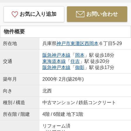
お気に入り追加
お問い合わせ
物件概要
所在地
兵庫県
神戸市東灘区
西岡本
６丁目5-29
阪急神戸本線
「
岡本
」駅 徒歩18分
交通
東海道本線
「
住吉
」駅 徒歩20分
阪急神戸本線
「
御影
」駅 徒歩17分
築年月
2000年 2月(築26年)
向き
北西
種別 / 構造
中古マンション / 鉄筋コンクリート
所在階 / 階建
4階 / 6階建 地下1階
リフォーム済