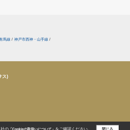
有馬線
/
神戸市西神・山手線
/
サス)
当社の
をご確認ください。
閉じる
「Cookieの取扱いについて」