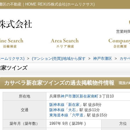
の不動産｜HOME REXUS株式会社(ホームリクサス)
営業時間：
ホームリクサス)
>
(マンション(売買))地域から探す
>
神戸市灘区
>
カサ
在家ツインズ
カサベラ新在家ツインズ
の過去掲載物件情報
現況の
所在地
兵庫県
神戸市灘区
新在家南町
３丁目10
阪神本線
「
新在家
」駅 徒歩8分
交通
阪神本線
「
大石
」駅 徒歩11分
東海道本線
「
六甲道
」駅 徒歩15分
築年月（築年数）
1997年 9月 ( 築28年 )
方位