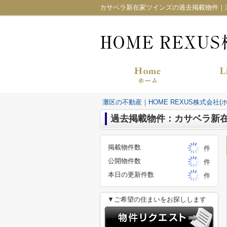
カサベラ新在家ツインズの過去掲載物件｜灘区
灘区の不動産｜HOME REXUS株式会社(
過去掲載物件：カサベラ新
掲載物件数
件
公開物件数
件
本日の更新件数
件
▼ご希望の住まいをお探しします