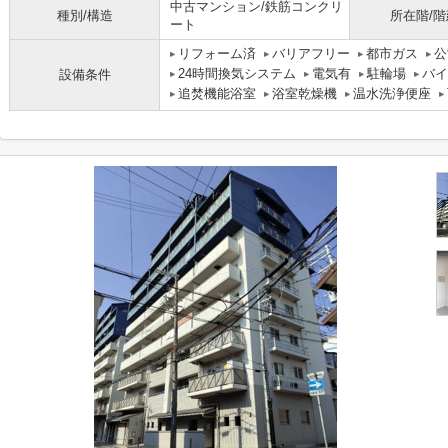
中古マンション/鉄筋コンクリ
種別/構造
所在階/階
ート
リフォーム済
バリアフリー
都市ガス
公
24時間換気システム
電気有
駐輪場
バイ
設備条件
追焚機能浴室
浴室乾燥機
温水洗浄便座