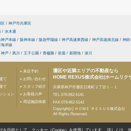
灘区
/
神戸市兵庫区
通
/
水木通
急神戸本線
/
阪神本線
/
阪急甲陽線
/
神戸高速東西線
/
神戸高速南北線
/
神鉄
市海岸線
神戸
/
夙川
/
王子公園
/
香櫨園
/
岩屋
/
新開地
/
湊川
灘区や近隣エリアの不動産なら
来店予約
HOME REXUS株式会社(ホームリク
建て
お問い合わせ
建て
スタッフ紹介
兵庫県神戸市灘区日尾町２丁目１－１
ンション
お客様の声
TEL:078-862-5141
周辺施設検索
FAX:078-862-5142
Copyright(c) ＨＯＭＥ ＲＥＸＵＳ株式会社
All Rights Reserved.
を目的として、クッキー（Cookie）を使用しています。
詳しくは、