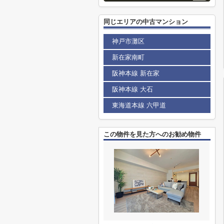
同じエリアの中古マンション
神戸市灘区
新在家南町
阪神本線 新在家
阪神本線 大石
東海道本線 六甲道
この物件を見た方へのお勧め物件