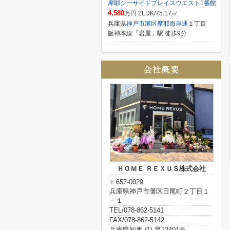
摩耶シーサイドプレイスウエスト1番館
4,580
万円 2LDK/75.17㎡
兵庫県
神戸市灘区
摩耶海岸通
１丁目
阪神本線「岩屋」駅 徒歩9分
ＨＯＭＥ ＲＥＸＵＳ株式会社
〒657-0029
兵庫県神戸市灘区日尾町２丁目１
－１
TEL/078-862-5141
FAX/078-862-5142
兵庫県知事 (1) 第12401号