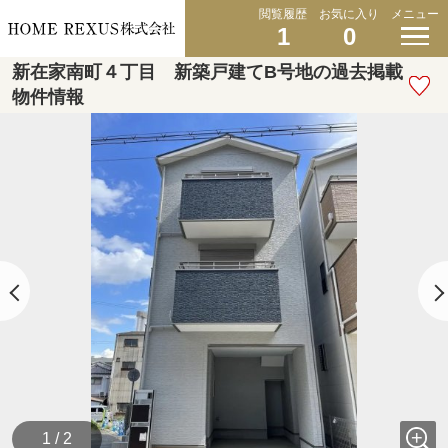
閲覧履歴
お気に入り
メニュー
1
0
新在家南町４丁目 新築戸建てB号地の過去掲載
物件情報
1 / 2