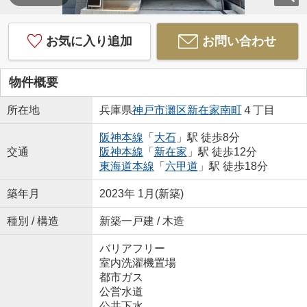
お気に入り追加
お問い合わせ
物件概要
所在地
兵庫県
神戸市灘区
新在家南町
４丁目
阪神本線
「
大石
」駅 徒歩8分
交通
阪神本線
「
新在家
」駅 徒歩12分
東海道本線
「
六甲道
」駅 徒歩18分
築年月
2023年 1月(新築)
種別 / 構造
新築一戸建 / 木造
バリアフリー
室内洗濯機置場
都市ガス
公営水道
公共下水