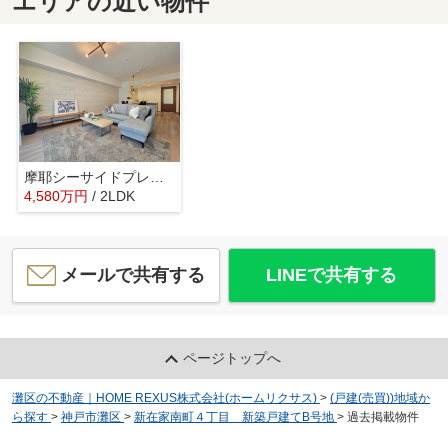
エリアの近い物件
摩耶シーサイドプレイスウエスト1番館
4,580
万
円
/ 2LDK
メールで共有する
LINEで共有する
ページトップへ
灘区の不動産｜HOME REXUS株式会社(ホームリクサス)
>
(戸建(売買))地域か
ら探す
>
神戸市灘区
>
新在家南町４丁目 新築戸建てB号地
>
過去掲載物件