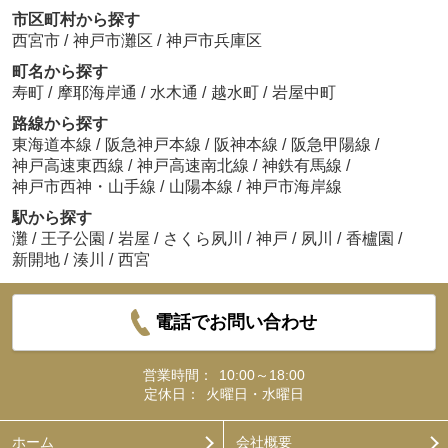
市区町村から探す
西宮市
/
神戸市灘区
/
神戸市兵庫区
町名から探す
寿町
/
摩耶海岸通
/
水木通
/
越水町
/
岩屋中町
路線から探す
東海道本線
/
阪急神戸本線
/
阪神本線
/
阪急甲陽線
/
神戸高速東西線
/
神戸高速南北線
/
神鉄有馬線
/
神戸市西神・山手線
/
山陽本線
/
神戸市海岸線
駅から探す
灘
/
王子公園
/
岩屋
/
さくら夙川
/
神戸
/
夙川
/
香櫨園
/
新開地
/
湊川
/
西宮
電話でお問い合わせ
営業時間：
10:00～18:00
定休日：
火曜日・水曜日
ホーム
会社概要