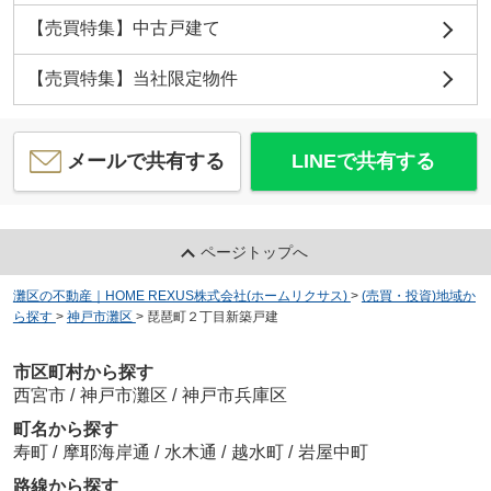
【売買特集】中古戸建て
【売買特集】当社限定物件
メールで共有する
LINEで共有する
ページトップへ
灘区の不動産｜HOME REXUS株式会社(ホームリクサス)
>
(売買・投資)地域か
ら探す
>
神戸市灘区
>
琵琶町２丁目新築戸建
市区町村から探す
西宮市
/
神戸市灘区
/
神戸市兵庫区
町名から探す
寿町
/
摩耶海岸通
/
水木通
/
越水町
/
岩屋中町
路線から探す