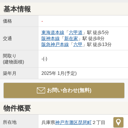
基本情報
価格
-
東海道本線
「
六甲道
」駅 徒歩5分
交通
阪神本線
「
新在家
」駅 徒歩8分
阪急神戸本線
「
六甲
」駅 徒歩13分
間取り
-(-)
(建物面積)
築年月
2025年 1月(予定)
お問い合わせ(無料)
物件概要
所在地
兵庫県
神戸市灘区
琵琶町
２丁目