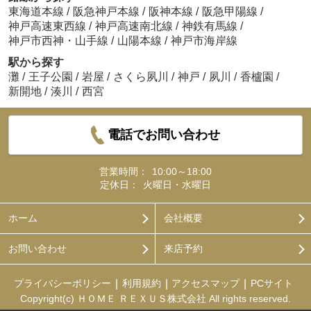
東海道本線
/
阪急神戸本線
/
阪神本線
/
阪急甲陽線
/
神戸高速東西線
/
神戸高速南北線
/
神鉄有馬線
/
神戸市西神・山手線
/
山陽本線
/
神戸市海岸線
駅から探す
灘
/
王子公園
/
岩屋
/
さくら夙川
/
神戸
/
夙川
/
香櫨園
/
新開地
/
湊川
/
西宮
電話でお問い合わせ
営業時間：
10:00～18:00
定休日：
火曜日・水曜日
ホーム
会社概要
お問い合わせ
来店予約
プライバシーポリシー
利用規約
アクセスマップ
PCサイト
Copyright(c) ＨＯＭＥ ＲＥＸＵＳ株式会社 All rights reserved.