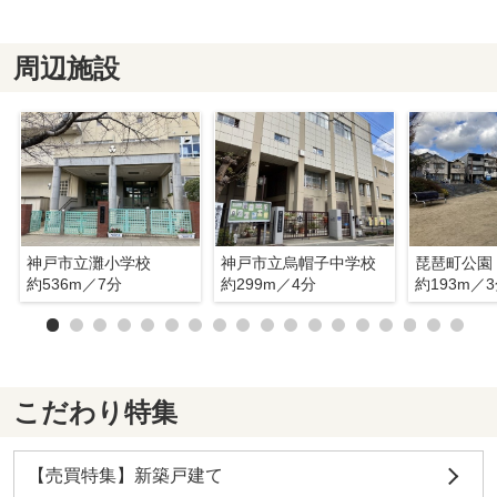
周辺施設
神戸市立灘小学校
神戸市立烏帽子中学校
琵琶町公園
約536m／7分
約299m／4分
約193m／
こだわり特集
【売買特集】新築戸建て