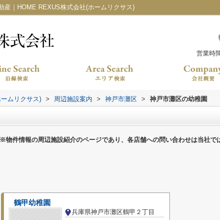
｜HOME REXUS株式会社(ホームリクサス)
営業時間：
ホームリクサス)
>
周辺施設案内
>
神戸市灘区
>
神戸市灘区の幼稚園
※物件情報の周辺施設紹介のページであり、各店舗への問い合わせは当社で
鶴甲幼稚園
兵庫県神戸市灘区鶴甲２丁目