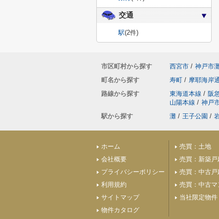
交通
駅
(2件)
市区町村から探す
西宮市
/
神戸市
町名から探す
寿町
/
摩耶海岸
路線から探す
東海道本線
/
阪
山陽本線
/
神戸
駅から探す
灘
/
王子公園
/
ホーム
売買：土地
会社概要
売買：新築戸
プライバシーポリシー
売買：中古戸
利用規約
売買：中古マ
サイトマップ
当社限定物件
物件カタログ