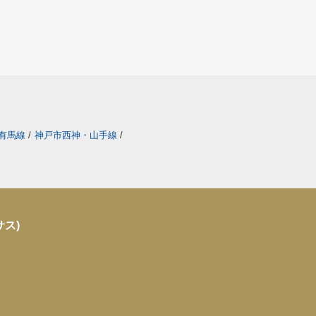
有馬線
/
神戸市西神・山手線
/
サス)