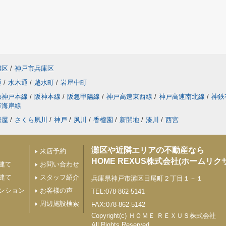
灘区
/
神戸市兵庫区
通
/
水木通
/
越水町
/
岩屋中町
急神戸本線
/
阪神本線
/
阪急甲陽線
/
神戸高速東西線
/
神戸高速南北線
/
神鉄
市海岸線
岩屋
/
さくら夙川
/
神戸
/
夙川
/
香櫨園
/
新開地
/
湊川
/
西宮
灘区や近隣エリアの不動産なら
来店予約
HOME REXUS株式会社(ホームリク
建て
お問い合わせ
建て
スタッフ紹介
兵庫県神戸市灘区日尾町２丁目１－１
ンション
お客様の声
TEL:078-862-5141
周辺施設検索
FAX:078-862-5142
Copyright(c) ＨＯＭＥ ＲＥＸＵＳ株式会社
All Rights Reserved.