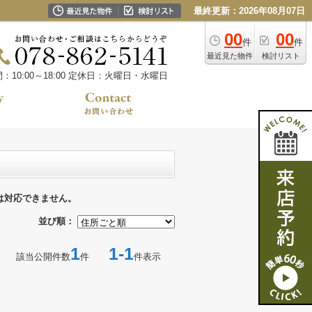
最終更新：2026年08月07日
00
00
件
件
最近見た物件
検討リスト
10:00～18:00
定休日：火曜日・水曜日
は対応できません。
並び順：
1
1-1
該当公開件数
件
件表示