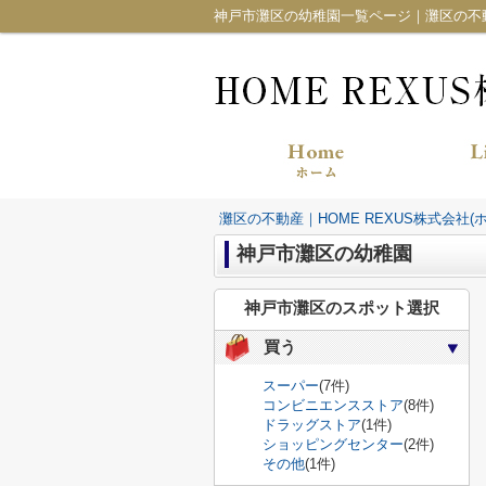
神戸市灘区の幼稚園一覧ページ｜灘区の不動産
灘区の不動産｜HOME REXUS株式会社(
神戸市灘区の幼稚園
神戸市灘区のスポット選択
買う
スーパー
(7件)
コンビニエンスストア
(8件)
ドラッグストア
(1件)
ショッピングセンター
(2件)
その他
(1件)