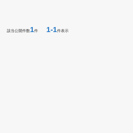
1
1-1
該当公開件数
件
件表示