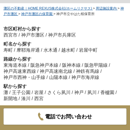
灘区の不動産｜HOME REXUS株式会社(ホームリクサス)
>
周辺施設案内
>
神
戸市灘区
>
神戸市灘区の保育園
>
神戸市立やはた桜保育所
市区町村から探す
西宮市
/
神戸市灘区
/
神戸市兵庫区
町名から探す
寿町
/
摩耶海岸通
/
水木通
/
越水町
/
岩屋中町
路線から探す
東海道本線
/
阪急神戸本線
/
阪神本線
/
阪急甲陽線
/
神戸高速東西線
/
神戸高速南北線
/
神鉄有馬線
/
神戸市西神・山手線
/
山陽本線
/
神戸市海岸線
駅から探す
灘
/
王子公園
/
岩屋
/
さくら夙川
/
神戸
/
夙川
/
香櫨園
/
新開地
/
湊川
/
西宮
電話でお問い合わせ