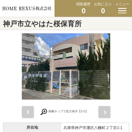
閲覧履歴
お気に入り
メニュー
0
0
神戸市立やはた桜保育所
前
次
画像タップで拡大表示【
1
/1】
所在地
兵庫県神戸市灘区八幡町２丁目1-1