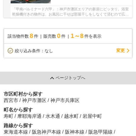
「甲南パルミナード六甲」：神戸市灘区エリアの新居にピッタリ。浴室
乾燥機付きの物件は、お風呂に干せば部屋干しをしなくて済むので広々
と居住スペースが確保できます。南東側3面彩光...
8
0
1～8
該当物件数
件
販売数
件
件を表示
変更
絞り込み条件：
なし
ページトップへ
市区町村から探す
西宮市
/
神戸市灘区
/
神戸市兵庫区
町名から探す
寿町
/
摩耶海岸通
/
水木通
/
越水町
/
岩屋中町
路線から探す
東海道本線
/
阪急神戸本線
/
阪神本線
/
阪急甲陽線
/