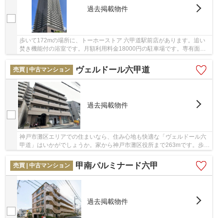
過去掲載物件
歩いて172mの場所に、トーホーストア 六甲道駅前店があります。追い
焚き機能付の浴室です。月額利用料金18000円の駐車場です。専有面積
86.3㎡の物件はいかがですか。不動産の購入を検...
ヴェルドール六甲道
売買 | 中古マンション
過去掲載物件
神戸市灘区エリアでの住まいなら、住み心地も快適な「ヴェルドール六
甲道」はいかがでしょうか。家から神戸市灘区役所まで263mです。歩い
て283mのところに神戸桜口郵便局があります。...
甲南パルミナード六甲
売買 | 中古マンション
過去掲載物件