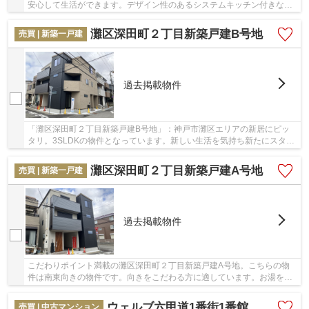
安心して生活ができます。デザイン性のあるシステムキッチン付きなの
で、キッチンがお洒落なスペースになっていま...
灘区深田町２丁目新築戸建B号地
売買 | 新築一戸建
過去掲載物件
「灘区深田町２丁目新築戸建B号地」：神戸市灘区エリアの新居にピッ
タリ。3SLDKの物件となっています。新しい生活を気持ち新たにスター
トさせるならやっぱりきれいな新築物件。床暖房...
灘区深田町２丁目新築戸建A号地
売買 | 新築一戸建
過去掲載物件
こだわりポイント満載の灘区深田町２丁目新築戸建A号地。こちらの物
件は南東向きの物件です。向きをこだわる方に適しています。お湯を温
め直せる追い焚き機能付きです。駅の近くに立地...
ウェルブ六甲道1番街1番館
売買 | 中古マンション