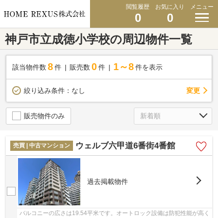
閲覧履歴
お気に入り
メニュー
0
0
神戸市立成徳小学校の周辺物件一覧
8
0
1～8
該当物件数
件
販売数
件
件を表示
変更
絞り込み条件：
なし
販売物件のみ
ウェルブ六甲道6番街4番館
売買 | 中古マンション
過去掲載物件
バルコニーの広さは19.54平米です。オートロック設備は防犯性能が高く