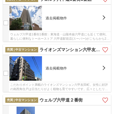
過去掲載物件
ウェルブ六甲道1番街1番館：東海道・山陽本線六甲道にも近くて便利。
暮らしに便利なトーホーストア 六甲道駅前店(スーパー)がこちらから2m
のところにあります。歩いて253mのところに神...
ライオンズマンション六甲友田町
売買 | 中古マンション
過去掲載物件
こだわりポイント満載のライオンズマンション六甲友田町。女性に好評
の南西角住戸は日当たりがよく植物も育てやすいです。広々としたリビ
ングに充実設備のキッチンを備えた3LDK。通風...
ウェルブ六甲道２番街
売買 | 中古マンション