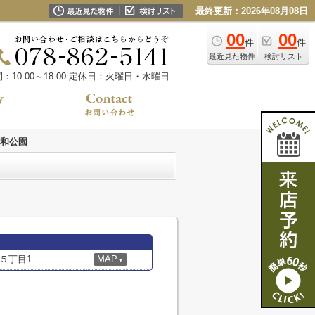
最終更新：2026年08月08日
00
00
件
件
最近見た物件
検討リスト
10:00～18:00
定休日：火曜日・水曜日
和公園
５丁目1
MAP
▼