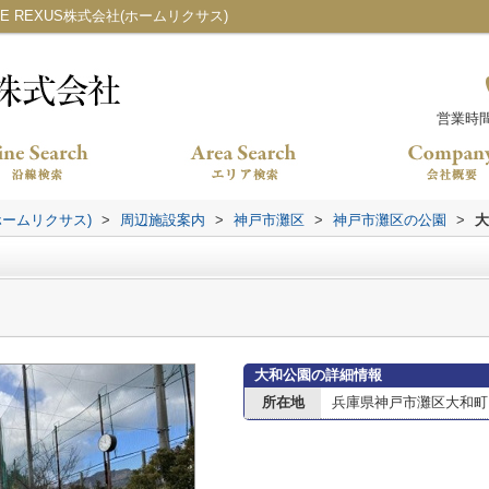
 REXUS株式会社(ホームリクサス)
営業時間：
ホームリクサス)
>
周辺施設案内
>
神戸市灘区
>
神戸市灘区の公園
>
大
大和公園の詳細情報
所在地
兵庫県神戸市灘区大和町