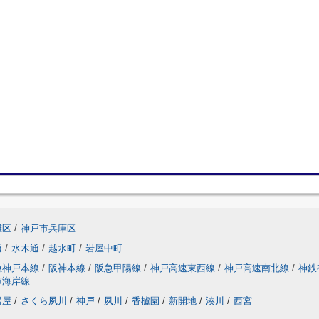
灘区
/
神戸市兵庫区
通
/
水木通
/
越水町
/
岩屋中町
急神戸本線
/
阪神本線
/
阪急甲陽線
/
神戸高速東西線
/
神戸高速南北線
/
神鉄
市海岸線
岩屋
/
さくら夙川
/
神戸
/
夙川
/
香櫨園
/
新開地
/
湊川
/
西宮