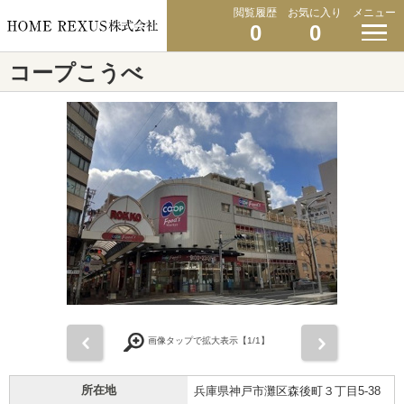
閲覧履歴
お気に入り
メニュー
0
0
コープこうべ
前
次
画像タップで拡大表示【
1
/1】
所在地
兵庫県神戸市灘区森後町３丁目5-38