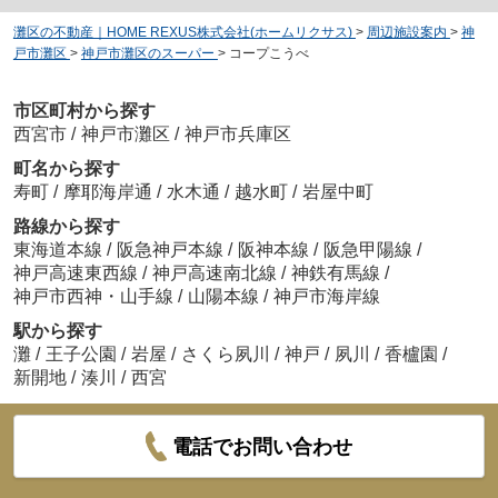
灘区の不動産｜HOME REXUS株式会社(ホームリクサス)
>
周辺施設案内
>
神
戸市灘区
>
神戸市灘区のスーパー
>
コープこうべ
市区町村から探す
西宮市
/
神戸市灘区
/
神戸市兵庫区
町名から探す
寿町
/
摩耶海岸通
/
水木通
/
越水町
/
岩屋中町
路線から探す
東海道本線
/
阪急神戸本線
/
阪神本線
/
阪急甲陽線
/
神戸高速東西線
/
神戸高速南北線
/
神鉄有馬線
/
神戸市西神・山手線
/
山陽本線
/
神戸市海岸線
駅から探す
灘
/
王子公園
/
岩屋
/
さくら夙川
/
神戸
/
夙川
/
香櫨園
/
新開地
/
湊川
/
西宮
電話でお問い合わせ