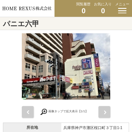
閲覧履歴
お気に入り
メニュー
0
0
パニエ六甲
前
次
画像タップで拡大表示【
1
/1】
所在地
兵庫県神戸市灘区桜口町３丁目1-1