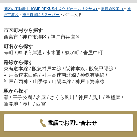
灘区の不動産｜HOME REXUS株式会社(ホームリクサス)
>
周辺施設案内
>
神
戸市灘区
>
神戸市灘区のスーパー
>
パニエ六甲
市区町村から探す
西宮市
/
神戸市灘区
/
神戸市兵庫区
町名から探す
寿町
/
摩耶海岸通
/
水木通
/
越水町
/
岩屋中町
路線から探す
東海道本線
/
阪急神戸本線
/
阪神本線
/
阪急甲陽線
/
神戸高速東西線
/
神戸高速南北線
/
神鉄有馬線
/
神戸市西神・山手線
/
山陽本線
/
神戸市海岸線
駅から探す
灘
/
王子公園
/
岩屋
/
さくら夙川
/
神戸
/
夙川
/
香櫨園
/
新開地
/
湊川
/
西宮
電話でお問い合わせ