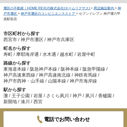
灘区の不動産｜HOME REXUS株式会社(ホームリクサス)
>
周辺施設案内
>
神
戸市灘区
>
神戸市灘区のコンビニエンスストア
>
セブンイレブン 神戸灘六甲
道駅前店
市区町村から探す
西宮市
/
神戸市灘区
/
神戸市兵庫区
町名から探す
寿町
/
摩耶海岸通
/
水木通
/
越水町
/
岩屋中町
路線から探す
東海道本線
/
阪急神戸本線
/
阪神本線
/
阪急甲陽線
/
神戸高速東西線
/
神戸高速南北線
/
神鉄有馬線
/
神戸市西神・山手線
/
山陽本線
/
神戸市海岸線
駅から探す
灘
/
王子公園
/
岩屋
/
さくら夙川
/
神戸
/
夙川
/
香櫨園
/
新開地
/
湊川
/
西宮
電話でお問い合わせ