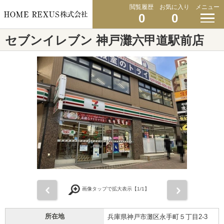
閲覧履歴
お気に入り
メニュー
0
0
セブンイレブン 神戸灘六甲道駅前店
前
次
画像タップで拡大表示【
1
/1】
所在地
兵庫県神戸市灘区永手町５丁目2-3