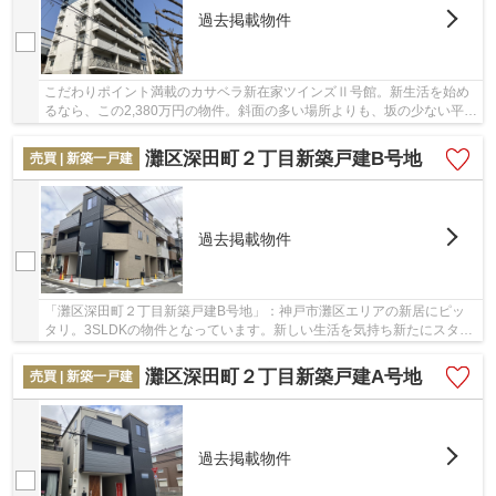
過去掲載物件
こだわりポイント満載のカサベラ新在家ツインズⅡ号館。新生活を始め
るなら、この2,380万円の物件。斜面の多い場所よりも、坂の少ない平坦
地での生活はいかがですか。徒歩8分圏内に駅の...
灘区深田町２丁目新築戸建B号地
売買 | 新築一戸建
過去掲載物件
「灘区深田町２丁目新築戸建B号地」：神戸市灘区エリアの新居にピッ
タリ。3SLDKの物件となっています。新しい生活を気持ち新たにスター
トさせるならやっぱりきれいな新築物件。床暖房...
灘区深田町２丁目新築戸建A号地
売買 | 新築一戸建
過去掲載物件