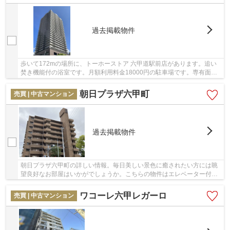
過去掲載物件
歩いて172mの場所に、トーホーストア 六甲道駅前店があります。追い
焚き機能付の浴室です。月額利用料金18000円の駐車場です。専有面積
86.3㎡の物件はいかがですか。不動産の購入を検...
朝日プラザ六甲町
売買 | 中古マンション
過去掲載物件
朝日プラザ六甲町の詳しい情報。毎日美しい景色に癒されたい方には眺
望良好なお部屋はいかがでしょうか。こちらの物件はエレベーター付き
です。この物件は快適な室内環境が魅力の中古...
ワコーレ六甲レガーロ
売買 | 中古マンション