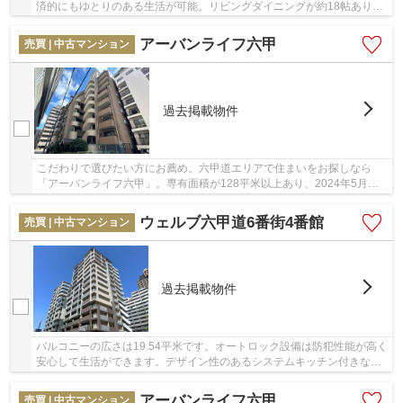
済的にもゆとりのある生活が可能。リビングダイニングが約18帖ありま
す。建物面積は130㎡です。多種多様な不動産...
アーバンライフ六甲
売買 | 中古マンション
過去掲載物件
こだわりで選びたい方にお薦め。六甲道エリアで住まいをお探しなら
「アーバンライフ六甲」。専有面積が128平米以上あり、2024年5月に
室内全面リフォーム済みで大変綺麗です。
ウェルブ六甲道6番街4番館
売買 | 中古マンション
過去掲載物件
バルコニーの広さは19.54平米です。オートロック設備は防犯性能が高く
安心して生活ができます。デザイン性のあるシステムキッチン付きなの
で、キッチンがお洒落なスペースになっていま...
アーバンライフ六甲
売買 | 中古マンション