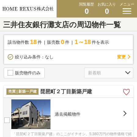
閲覧履歴
お気に入り
メニュー
0
0
三井住友銀行灘支店の周辺物件一覧
18
0
1～18
該当物件数
件
販売数
件
件を表示
変更
絞り込み条件：
なし
販売物件のみ
琵琶町２丁目新築戸建
売買 | 新築一戸建
過去掲載物件
「琵琶町２丁目新築戸建」のここがイチオシ。5,380万円の物件価格で経