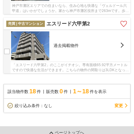
神戸市灘区エリアでの住まいなら、住み心地も快適な「ヴェルドール六
甲道」はいかがでしょうか。家から神戸市灘区役所まで263mです。歩い
て283mのところに神戸桜口郵便局があります。...
エスリード六甲第2
売買 | 中古マンション
過去掲載物件
「エスリード六甲第2」のここがイチオシ。専有面積65.92平方メートル
ですので快適な生活ができます。こちらの物件の間取りは3LDKとなって
おり、室内も広々です。買い物に便利な「フォ...
18
0
1～18
該当物件数
件
販売数
件
件を表示
変更
絞り込み条件：
なし
ページトップへ