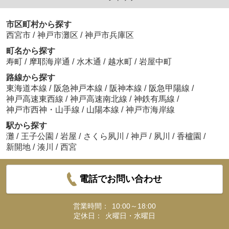
市区町村から探す
西宮市
/
神戸市灘区
/
神戸市兵庫区
町名から探す
寿町
/
摩耶海岸通
/
水木通
/
越水町
/
岩屋中町
路線から探す
東海道本線
/
阪急神戸本線
/
阪神本線
/
阪急甲陽線
/
神戸高速東西線
/
神戸高速南北線
/
神鉄有馬線
/
神戸市西神・山手線
/
山陽本線
/
神戸市海岸線
駅から探す
灘
/
王子公園
/
岩屋
/
さくら夙川
/
神戸
/
夙川
/
香櫨園
/
新開地
/
湊川
/
西宮
電話でお問い合わせ
営業時間：
10:00～18:00
定休日：
火曜日・水曜日