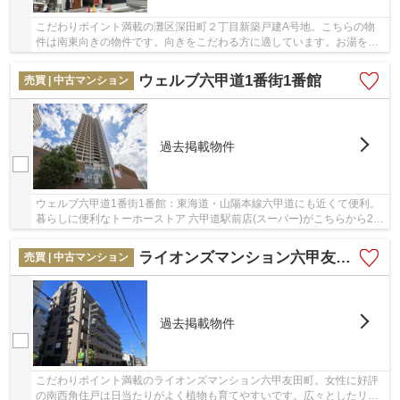
こだわりポイント満載の灘区深田町２丁目新築戸建A号地。こちらの物
件は南東向きの物件です。向きをこだわる方に適しています。お湯を温
め直せる追い焚き機能付きです。駅の近くに立地...
ウェルブ六甲道1番街1番館
売買 | 中古マンション
過去掲載物件
ウェルブ六甲道1番街1番館：東海道・山陽本線六甲道にも近くて便利。
暮らしに便利なトーホーストア 六甲道駅前店(スーパー)がこちらから2m
のところにあります。歩いて253mのところに神...
ライオンズマンション六甲友田町
売買 | 中古マンション
過去掲載物件
こだわりポイント満載のライオンズマンション六甲友田町。女性に好評
の南西角住戸は日当たりがよく植物も育てやすいです。広々としたリビ