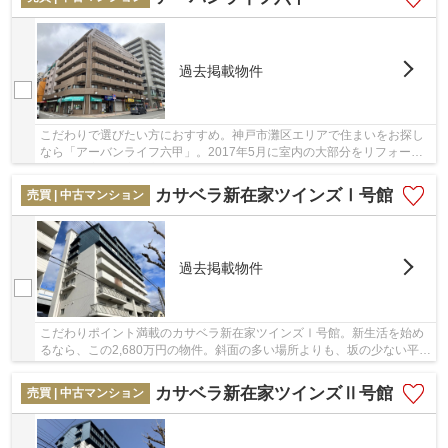
過去掲載物件
こだわりで選びたい方におすすめ。神戸市灘区エリアで住まいをお探し
なら「アーバンライフ六甲」。2017年5月に室内の大部分をリフォーム
済みで、室内大変丁寧にお使いです。買い物に便...
カサベラ新在家ツインズⅠ号館
売買 | 中古マンション
過去掲載物件
こだわりポイント満載のカサベラ新在家ツインズⅠ号館。新生活を始め
るなら、この2,680万円の物件。斜面の多い場所よりも、坂の少ない平坦
地での生活はいかがですか。徒歩8分圏内に駅の...
カサベラ新在家ツインズⅡ号館
売買 | 中古マンション