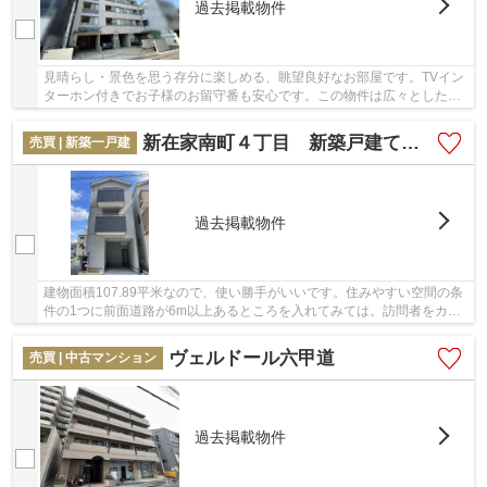
過去掲載物件
見晴らし・景色を思う存分に楽しめる、眺望良好なお部屋です。TVイン
ターホン付きでお子様のお留守番も安心です。この物件は広々としたシ
ステムキッチンなので、普段の料理も楽しくな...
新在家南町４丁目 新築戸建てB号地
売買 | 新築一戸建
過去掲載物件
建物面積107.89平米なので、使い勝手がいいです。住みやすい空間の条
件の1つに前面道路が6m以上あるところを入れてみては。訪問者をカメ
ラで確認できるTVインターホン設置済み。徒歩8...
ヴェルドール六甲道
売買 | 中古マンション
過去掲載物件