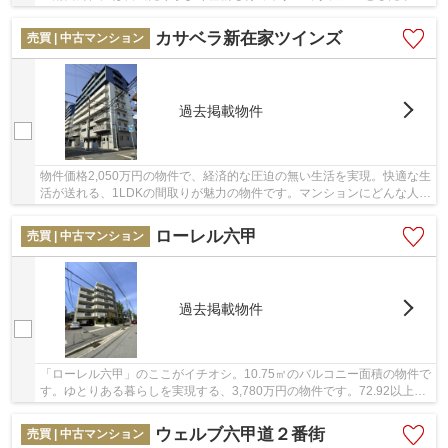
ングに充実設備のキッチンを備えた3LDK。通風...
カサベラ新在家ツインズ
売買 | 中古マンション
過去掲載物件
物件価格2,050万円の物件で、経済的な圧迫の無い生活を実現。快適な生
活が送れる、1LDKの間取りが魅力の物件です。マンションにどんな人が
住んでいるのかも中古マンションなら事前に知...
ローレル六甲
売買 | 中古マンション
過去掲載物件
「ローレル六甲」のここがイチオシ。10.75㎡のバルコニー面積の物件で
す。ゆとりある暮らしを実現する、3,780万円の物件です。72.92以上あ
る広いお部屋ですので、ぜひご検討ください。...
ウェルブ六甲道２番街
売買 | 中古マンション