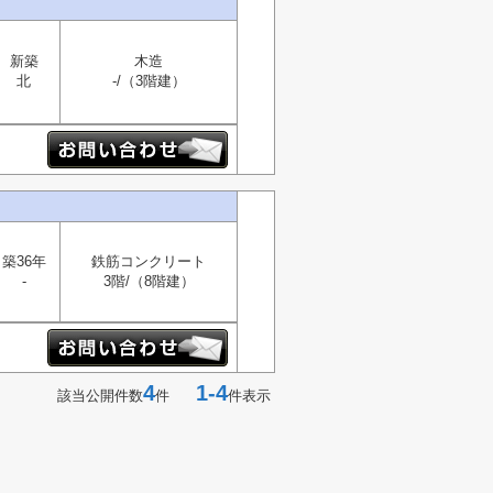
新築
木造
北
-/（3階建）
築36年
鉄筋コンクリート
-
3階/（8階建）
4
1-4
該当公開件数
件
件表示