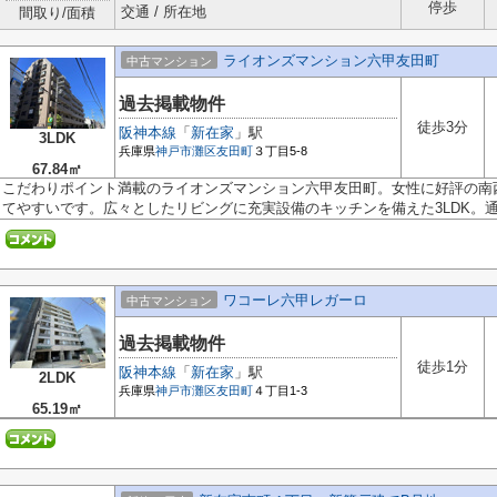
停歩
交通 / 所在地
間取り/面積
ライオンズマンション六甲友田町
中古マンション
過去掲載物件
徒歩3分
阪神本線
「
新在家
」駅
3LDK
兵庫県
神戸市灘区
友田町
３丁目5-8
67.84㎡
こだわりポイント満載のライオンズマンション六甲友田町。女性に好評の南
てやすいです。広々としたリビングに充実設備のキッチンを備えた3LDK。通風
ワコーレ六甲レガーロ
中古マンション
過去掲載物件
徒歩1分
阪神本線
「
新在家
」駅
2LDK
兵庫県
神戸市灘区
友田町
４丁目1-3
65.19㎡