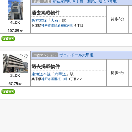
新在家南町４丁目 新築戸建てB号地
新築一戸建
過去掲載物件
徒歩8分
阪神本線
「
大石
」駅
4LDK
兵庫県
神戸市灘区
新在家南町
４丁目
107.89㎡
ヴェルドール六甲道
中古マンション
過去掲載物件
徒歩6分
東海道本線
「
六甲道
」駅
3LDK
兵庫県
神戸市灘区
桜口町
３丁目2-2
57.75㎡