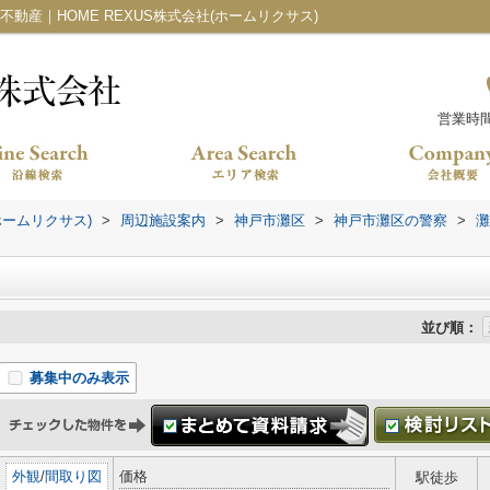
動産｜HOME REXUS株式会社(ホームリクサス)
営業時間：
ホームリクサス)
>
周辺施設案内
>
神戸市灘区
>
神戸市灘区の警察
>
灘
並び順：
募集中のみ表示
外観
/
間取り図
価格
駅徒歩