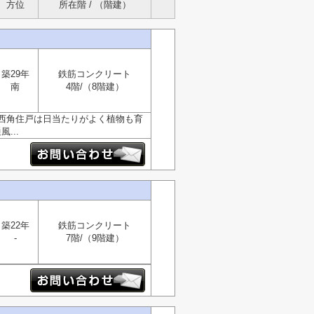
方位
所在階 / （階建）
築29年
鉄筋コンクリート
南
4階/（8階建）
西角住戸は日当たりがよく植物も育
...
築22年
鉄筋コンクリート
-
7階/（9階建）