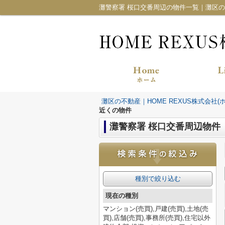
灘警察署 桜口交番周辺の物件一覧｜灘区の不
灘区の不動産｜HOME REXUS株式会社(
近くの物件
灘警察署 桜口交番周辺物件
種別で絞り込む
現在の種別
マンション(売買),戸建(売買),土地(売
買),店舗(売買),事務所(売買),住宅以外