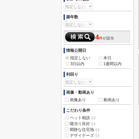
築年数
4
件が該当
情報公開日
指定しない
本日
3日以内
1週間以内
利回り
画像・動画あり
画像あり
動画あり
こだわり条件
ペット相談
(-)
陽当り良好
(-)
閑静な住宅地
(-)
デザイナーズ
(-)