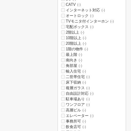
CATV
(-)
インターネット対応
(-)
オートロック
(-)
TVモニタ付インターホン
(-)
宅配ボックス
(-)
2階以上
(-)
10階以上
(-)
20階以上
(-)
1階の物件
(-)
最上階
(-)
南向き
(-)
角部屋
(-)
輸入住宅
(-)
二世帯住宅
(-)
床下収納
(-)
複層ガラス
(-)
自由設計対応
(-)
駐車場あり
(-)
ワンフロア
(-)
高層ビル
(-)
エレベーター
(-)
事務所可
(-)
飲食店可
(-)