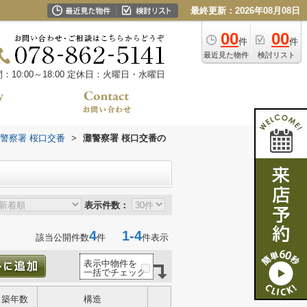
最終更新：2026年08月08日
00
00
件
件
最近見た物件
検討リスト
10:00～18:00
定休日：火曜日・水曜日
警察署 桜口交番
>
灘警察署 桜口交番の
表示件数：
4
1-4
該当公開件数
件
件表示
表示中物件を
一括でチェック
築年数
構造