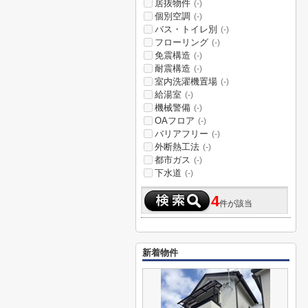
居抜物件
(-)
個別空調
(-)
バス・トイレ別
(-)
フローリング
(-)
免震構造
(-)
耐震構造
(-)
室内洗濯機置場
(-)
給湯室
(-)
機械警備
(-)
OAフロア
(-)
バリアフリー
(-)
外断熱工法
(-)
都市ガス
(-)
下水道
(-)
4
件が該当
新着物件