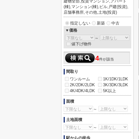
建物全部,投資マンション,アパート
(棟),マンション(棟),ビル,戸建(投資),
店舗事務所,その他,土地(投資)
指定しない
新築
中古
▼価格
～
値下げ物件
4
件が該当
間取り
ワンルーム
1K/1DK/1LDK
2K/2DK/2LDK
3K/3DK/3LDK
4K/4DK/4LDK
5K以上
面積
～
土地面積
～
駅からの徒歩