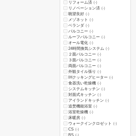
リフォーム済
(-)
リノベーション済
(-)
眺望良好
(-)
メゾネット
(-)
ベランダ
(-)
バルコニー
(-)
ルーフバルコニー
(-)
オール電化
(-)
24時間換気システム
(-)
２面バルコニー
(-)
３面バルコニー
(-)
両面バルコニー
(-)
外観タイル張り
(-)
IHクッキングヒーター
(-)
食器洗い乾燥機
(-)
システムキッチン
(-)
対面式キッチン
(-)
アイランドキッチン
(-)
追焚機能浴室
(-)
浴室乾燥機
(-)
床暖房
(-)
ウォークインクロゼット
(-)
CS
(-)
BS
(-)