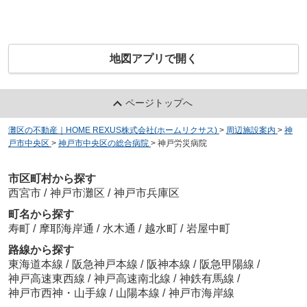
地図アプリで開く
ページトップへ
灘区の不動産｜HOME REXUS株式会社(ホームリクサス)
>
周辺施設案内
>
神
戸市中央区
>
神戸市中央区の総合病院
>
神戸労災病院
市区町村から探す
西宮市
/
神戸市灘区
/
神戸市兵庫区
町名から探す
寿町
/
摩耶海岸通
/
水木通
/
越水町
/
岩屋中町
路線から探す
東海道本線
/
阪急神戸本線
/
阪神本線
/
阪急甲陽線
/
神戸高速東西線
/
神戸高速南北線
/
神鉄有馬線
/
神戸市西神・山手線
/
山陽本線
/
神戸市海岸線