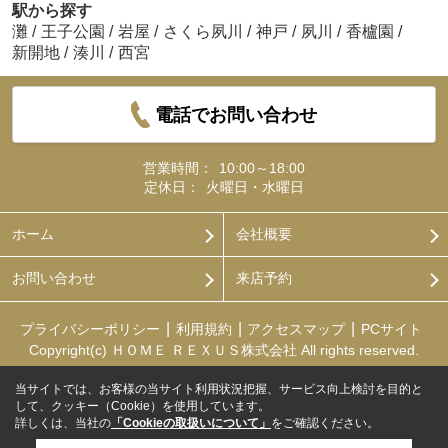
駅から探す
灘
/
王子公園
/
岩屋
/
さくら夙川
/
神戸
/
夙川
/
香櫨園
/
新開地
/
湊川
/
西宮
電話でお問い合わせ
営業時間：
10:00～18:00
定休日：
火曜日・水曜日
ホーム
会社概要
お問い合わせ
来店予約
プライバシーポリシー
利用規約
アクセスマップ
PCサイト
Copyright(c) ＨＯＭＥ ＲＥＸＵＳ株式会社 All rights reserved.
当サイトでは、お客様の当サイト利用状況把握、サービス向上検討を目的と
して、クッキー（Cookie）を使用しています。
詳しくは、当社の
「Cookieの取扱いについて」
をご確認ください。