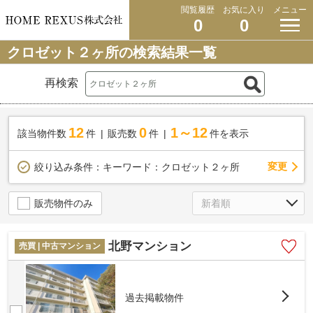
閲覧履歴
お気に入り
メニュー
0
0
クロゼット２ヶ所の検索結果一覧
再検索
12
0
1～12
該当物件数
件
販売数
件
件を表示
変更
絞り込み条件：
キーワード：クロゼット２ヶ所
販売物件のみ
北野マンション
売買 | 中古マンション
過去掲載物件