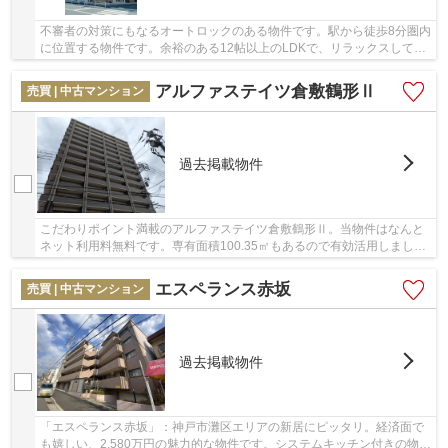
不審者の対策にもなるオートロックのある物件です。駅から徒歩8分圏内
に位置する物件です。余裕のある12帖以上のLDKで、リラックスしてお
過ごしいただけます。浴室乾燥機のあるお風呂...
アルファステイツ倉敷鶴形Ⅱ
売買 | 中古マンション
過去掲載物件
こだわりポイント満載のアルファステイツ倉敷鶴形Ⅱ。当物件はなんと
ネット利用料無料です。専有面積100.35㎡もあるので有効活用しましょ
う。宅配ボックス付きで日中のご不在時も荷物を...
エスペランス赤坂
売買 | 中古マンション
過去掲載物件
「エスペランス赤坂」：神戸市灘区エリアの新居にピッタリ。経済面で
も嬉しい、2,580万円の魅力的な物件です。システムキッチン付きの物件