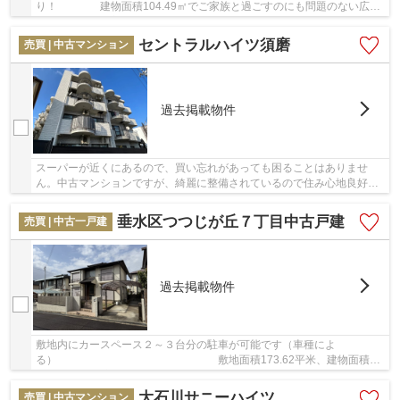
り！ 建物面積104.49㎡でご家族と過ごすのにも問題のない広さ
です。地域に密着した当社には、神戸市西区の不...
セントラルハイツ須磨
売買 | 中古マンション
過去掲載物件
スーパーが近くにあるので、買い忘れがあっても困ることはありませ
ん。中古マンションですが、綺麗に整備されているので住み心地良好で
す。内装リフォーム済みなので、新しくなった住...
垂水区つつじが丘７丁目中古戸建
売買 | 中古一戸建
過去掲載物件
敷地内にカースペース２～３台分の駐車が可能です（車種によ
る） 敷地面積173.62平米、建物面積
117.57平米で広々している物件です。子供がのびのび走り...
大石川サニーハイツ
売買 | 中古マンション