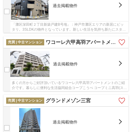
過去掲載物件
「灘区深田町２丁目新築戸建B号地」：神戸市灘区エリアの新居にピッ
タリ。3SLDKの物件となっています。新しい生活を気持ち新たにスター
トさせるならやっぱりきれいな新築物件。床暖房...
ワコーレ六甲高羽アパートメント
売買 | 中古マンション
過去掲載物件
多くの方からご好評頂いているワコーレ六甲高羽アパートメントのご紹
介です。暮らしに便利な生活協同組合コープこうべ コープミニ高羽(スー
パー)がこちらから61mのところにあります。...
グランドメゾン三宮
売買 | 中古マンション
過去掲載物件