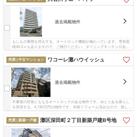
過去掲載物件
もしもの事態を抑止する、オートロック機能が備わっています。専有面
積48.2㎡もありますので、ご検討ください。ダイニングキッチンがある
2DKの間取りです。2,590万円の物件で、新しい...
ワコーレ灘ハウイッシュ
売買 | 中古マンション
過去掲載物件
不審者の対策にもなるオートロックのある物件です。ゆとりある暮らし
を実現する、4,780万円の物件です。内装リフォーム済みなので、新しく
なった住まいで生活を始めることができる駐車...
灘区深田町２丁目新築戸建B号地
売買 | 新築一戸建