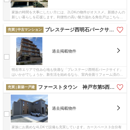
家族の時間を大事にしたい方には、2LDKの物件がオススメ。新婚さんの
新しい暮らしを応援します。利便性の高い魅力溢れる角住戸はこちらと
なっております。こちらの物件は南向きです。...
プレステージ西明石パークサイド
売買 | 中古マンション
過去掲載物件
明石市エリアで住み心地も快適な「プレステージ西明石パークサイド」
はいかがでしょうか。新生活を始めるなら、室内全面リフォーム済の
2180万円の物件。駅から徒サンディ西明石店まで...
ファーストタウン 神戸市第5西区天が岡
売買 | 新築一戸建
過去掲載物件
家族にお薦めな4LDKで設備も充実しています。カースペース３台分有