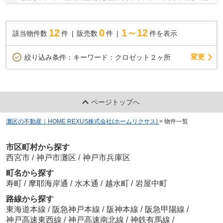
です。バルコニーの広さは5.92平米です。住ま...
12
0
1～12
該当物件数
件
販売数
件
件を表示
変更
絞り込み条件：
キーワード：クロゼット２ヶ所
ページトップへ
灘区の不動産｜HOME REXUS株式会社(ホームリクサス)
>
物件一覧
市区町村から探す
西宮市
/
神戸市灘区
/
神戸市兵庫区
町名から探す
寿町
/
摩耶海岸通
/
水木通
/
越水町
/
岩屋中町
路線から探す
東海道本線
/
阪急神戸本線
/
阪神本線
/
阪急甲陽線
/
神戸高速東西線
/
神戸高速南北線
/
神鉄有馬線
/