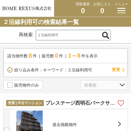
閲覧履歴
お気に入り
メニュー
0
0
２沿線利用可の検索結果一覧
再検索
8
0
1～8
該当物件数
件
販売数
件
件を表示
変更
絞り込み条件：
キーワード：２沿線利用可
販売物件のみ
プレステージ西明石パークサイド
売買 | 中古マンション
過去掲載物件