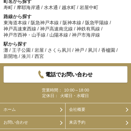
町名から探す
寿町
/
摩耶海岸通
/
水木通
/
越水町
/
岩屋中町
路線から探す
東海道本線
/
阪急神戸本線
/
阪神本線
/
阪急甲陽線
/
神戸高速東西線
/
神戸高速南北線
/
神鉄有馬線
/
神戸市西神・山手線
/
山陽本線
/
神戸市海岸線
駅から探す
灘
/
王子公園
/
岩屋
/
さくら夙川
/
神戸
/
夙川
/
香櫨園
/
新開地
/
湊川
/
西宮
電話でお問い合わせ
営業時間：
10:00～18:00
定休日：
火曜日・水曜日
ホーム
会社概要
お問い合わせ
来店予約