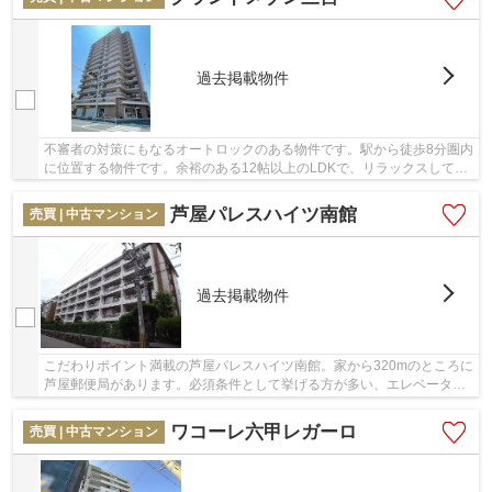
過去掲載物件
不審者の対策にもなるオートロックのある物件です。駅から徒歩8分圏内
に位置する物件です。余裕のある12帖以上のLDKで、リラックスしてお
過ごしいただけます。浴室乾燥機のあるお風呂...
芦屋パレスハイツ南館
売買 | 中古マンション
過去掲載物件
こだわりポイント満載の芦屋パレスハイツ南館。家から320mのところに
芦屋郵便局があります。必須条件として挙げる方が多い、エレベーター
付きの物件です。中古でありながら、綺麗で機...
ワコーレ六甲レガーロ
売買 | 中古マンション