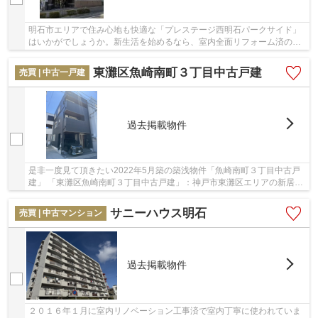
明石市エリアで住み心地も快適な「プレステージ西明石パークサイド」
はいかがでしょうか。新生活を始めるなら、室内全面リフォーム済の
2180万円の物件。駅から徒サンディ西明石店まで...
東灘区魚崎南町３丁目中古戸建
売買 | 中古一戸建
過去掲載物件
是非一度見て頂きたい2022年5月築の築浅物件「魚崎南町３丁目中古戸
建」 「東灘区魚崎南町３丁目中古戸建」：神戸市東灘区エリアの新居に
ピッタリ。モニターから顔が見えるTVインター...
サニーハウス明石
売買 | 中古マンション
過去掲載物件
２０１６年１月に室内リノベーション工事済で室内丁寧に使われていま