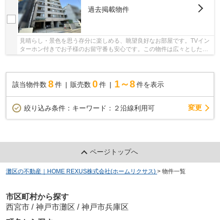
過去掲載物件
見晴らし・景色を思う存分に楽しめる、眺望良好なお部屋です。TVイン
ターホン付きでお子様のお留守番も安心です。この物件は広々としたシ
ステムキッチンなので、普段の料理も楽しくな...
8
0
1～8
該当物件数
件
販売数
件
件を表示
変更
絞り込み条件：
キーワード：２沿線利用可
ページトップへ
灘区の不動産｜HOME REXUS株式会社(ホームリクサス)
>
物件一覧
市区町村から探す
西宮市
/
神戸市灘区
/
神戸市兵庫区