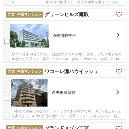
す。 南向きの物件です。浴室乾燥機を備えているお風
呂場のある物件です。幅広い方にご好評な1,380...
グリーンヒルズ鷹取
売買 | 中古マンション
過去掲載物件
駅まで徒歩14分ですが、比較的大きな車が0円（無料）で駐車場引継ぎ
可能のお部屋です。全長：5100ｍｍ、全幅：1950ｍｍ、全高：2100ｍ
ｍ、重量2300㎏以下【駐車場サイズ】
ワコーレ灘ハウイッシュ
売買 | 中古マンション
過去掲載物件
不審者の対策にもなるオートロックのある物件です。ゆとりある暮らし
を実現する、4,780万円の物件です。内装リフォーム済みなので、新しく
なった住まいで生活を始めることができる駐車...
グランドメゾン三宮
売買 | 中古マンション