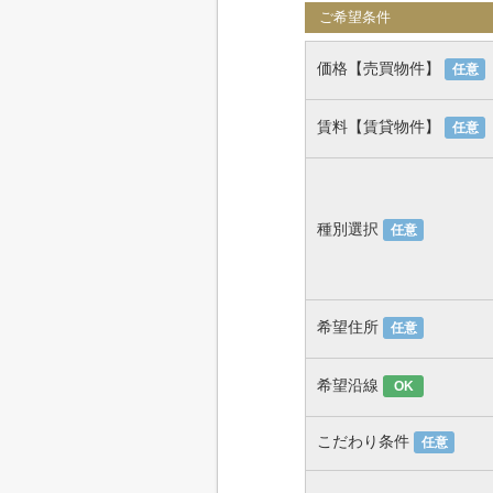
ご希望条件
価格【売買物件】
任意
賃料【賃貸物件】
任意
種別選択
任意
希望住所
任意
希望沿線
OK
こだわり条件
任意