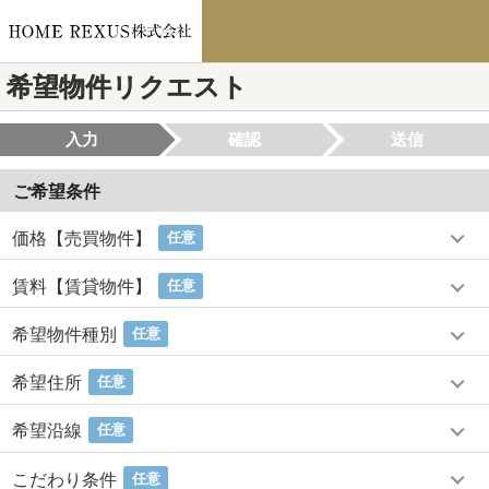
希望物件リクエスト
入力
確認
送信
ご希望条件
価格【売買物件】
任意
賃料【賃貸物件】
任意
希望物件種別
任意
希望住所
任意
希望沿線
任意
こだわり条件
任意