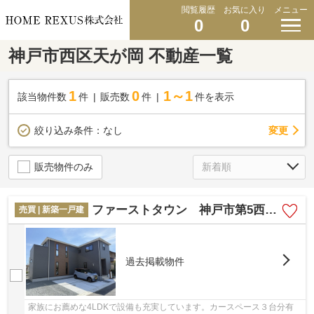
閲覧履歴
お気に入り
メニュー
0
0
神戸市西区天が岡 不動産一覧
1
0
1～1
該当物件数
件
販売数
件
件を表示
変更
絞り込み条件：
なし
販売物件のみ
ファーストタウン 神戸市第5西区天が岡
売買 | 新築一戸建
過去掲載物件
家族にお薦めな4LDKで設備も充実しています。カースペース３台分有