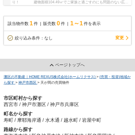
り！ 建物面積104.49㎡でご家族と過ごすのにも問題のない広さ
です。地域に密着した当社には、神戸市西区の不...
1
0
1～1
該当物件数
件
販売数
件
件を表示
変更
絞り込み条件：
なし
ページトップへ
灘区の不動産｜HOME REXUS株式会社(ホームリクサス)
>
(売買・投資)地域か
ら探す
>
神戸市西区
>
天が岡の売買物件
市区町村から探す
西宮市
/
神戸市灘区
/
神戸市兵庫区
町名から探す
寿町
/
摩耶海岸通
/
水木通
/
越水町
/
岩屋中町
路線から探す