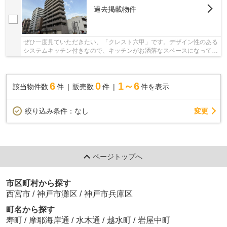
過去掲載物件
ぜひ一度見ていただきたい、「クレスト六甲」です。デザイン性のある
システムキッチン付きなので、キッチンがお洒落なスペースになってい
ます。
6
0
1～6
該当物件数
件
販売数
件
件を表示
変更
絞り込み条件：
なし
ページトップへ
市区町村から探す
西宮市
/
神戸市灘区
/
神戸市兵庫区
町名から探す
寿町
/
摩耶海岸通
/
水木通
/
越水町
/
岩屋中町