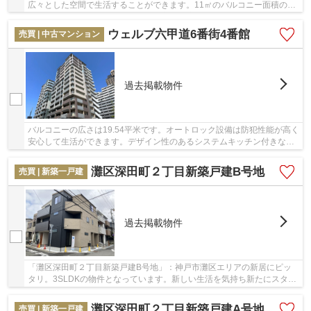
広々とした空間で生活することができます。11㎡のバルコニー面積の物
件です。交通の利便性に優れ、住み良い環境が...
ウェルブ六甲道6番街4番館
売買 | 中古マンション
過去掲載物件
バルコニーの広さは19.54平米です。オートロック設備は防犯性能が高く
安心して生活ができます。デザイン性のあるシステムキッチン付きなの
で、キッチンがお洒落なスペースになっていま...
灘区深田町２丁目新築戸建B号地
売買 | 新築一戸建
過去掲載物件
「灘区深田町２丁目新築戸建B号地」：神戸市灘区エリアの新居にピッ
タリ。3SLDKの物件となっています。新しい生活を気持ち新たにスター
トさせるならやっぱりきれいな新築物件。床暖房...
灘区深田町２丁目新築戸建A号地
売買 | 新築一戸建