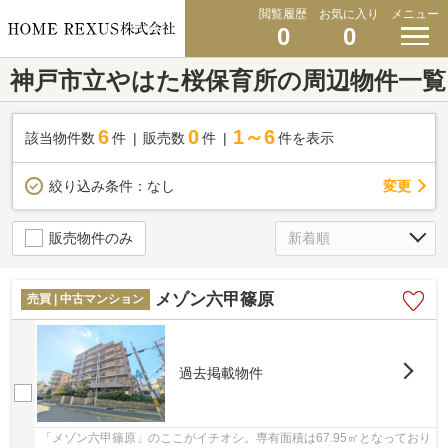
閲覧履歴
お気に入り
メニュー
0
0
神戸市立やはた桜保育所の周辺物件一覧
6
0
1～6
該当物件数
件
販売数
件
件を表示
変更
絞り込み条件：
なし
販売物件のみ
メゾン六甲篠原
売買 | 中古マンション
過去掲載物件
「メゾン六甲篠原」のここがイチオシ。専有面積は67.95㎡となっており