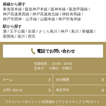
路線から探す
東海道本線
/
阪急神戸本線
/
阪神本線
/
阪急甲陽線
/
神戸高速東西線
/
神戸高速南北線
/
神鉄有馬線
/
神戸市西神・山手線
/
山陽本線
/
神戸市海岸線
駅から探す
灘
/
王子公園
/
岩屋
/
さくら夙川
/
神戸
/
夙川
/
香櫨園
/
新開地
/
湊川
/
西宮
電話でお問い合わせ
営業時間：
10:00～18:00
定休日：
火曜日・水曜日
ホーム
会社概要
お問い合わせ
来店予約
プライバシーポリシー
利用規約
アクセスマップ
PCサイト