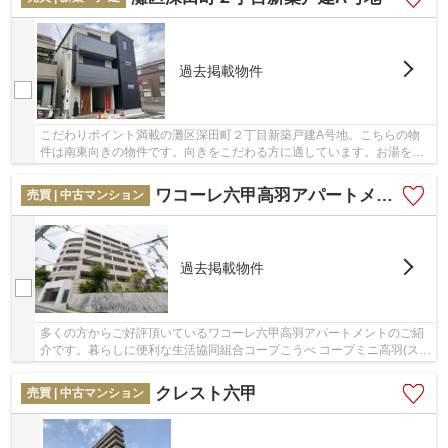
過去掲載物件
こだわりポイント満載の灘区深田町２丁目新築戸建A号地。こちらの物
件は南東向きの物件です。向きをこだわる方に適しています。お湯を温
め直せる追い焚き機能付きです。駅の近くに立地...
ワコーレ六甲高羽アパートメント
売買 | 中古マンション
過去掲載物件
多くの方からご好評頂いているワコーレ六甲高羽アパートメントのご紹
介です。暮らしに便利な生活協同組合コープこうべ コープミニ高羽(スー
パー)がこちらから61mのところにあります。...
クレスト六甲
売買 | 中古マンション