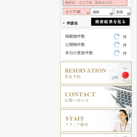
エリア| 駅
価格
面積
-
件該当
掲載物件数
件
公開物件数
件
本日の更新件数
件