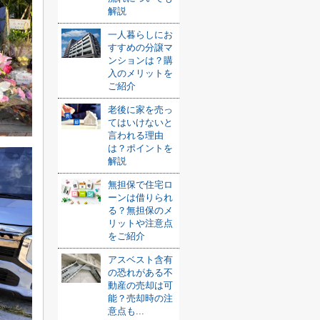
解説
一人暮らしにお
すすめの分譲マ
ンションは？購
入のメリットを
ご紹介
老後に家を売っ
てはいけないと
言われる理由
は？ポイントを
解説
無担保で住宅ロ
ーンは借りられ
る？無担保のメ
リットや注意点
をご紹介
アスベスト含有
の恐れがある不
動産の売却は可
能？売却時の注
意点も...