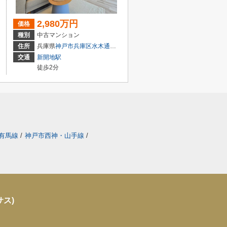
2,980万円
価格
種別
中古マンション
１丁目3-1
住所
兵庫県
神戸市兵庫区
水木通
１丁目5-26
交通
新開地駅
徒歩2分
有馬線
/
神戸市西神・山手線
/
サス)