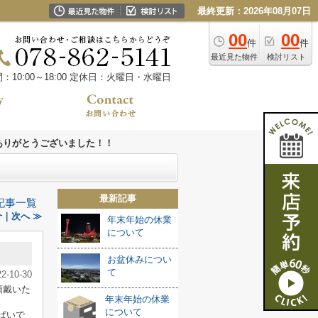
最終更新：2026年08月07日
00
00
件
件
最近見た物件
検討リスト
10:00～18:00
定休日：火曜日・水曜日
ありがとうございました！！
最新記事
記事一覧
｜次へ ≫
年末年始の休業
について
お盆休みについ
て
22-10-30
頂戴いた
年末年始の休業
について
ぱいで