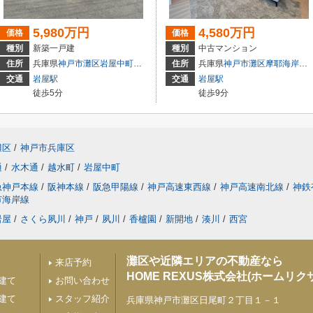
5,980万円
4,580万円
価格
価格
種別
新築一戸建
種別
中古マンション
住所
兵庫県
神戸市灘区
岩屋中町
２丁目
住所
兵庫県
神戸市灘区
摩耶海岸通
交通
岩屋駅
交通
岩屋駅
徒歩5分
徒歩9分
灘区
/
神戸市兵庫区
通
/
水木通
/
越水町
/
岩屋中町
急神戸本線
/
阪神本線
/
阪急甲陽線
/
神戸高速東西線
/
神戸高速南北線
/
神鉄
市海岸線
岩屋
/
さくら夙川
/
神戸
/
夙川
/
香櫨園
/
新開地
/
湊川
/
西宮
灘区や近隣エリアの不動産なら
来店予約
HOME REXUS株式会社(ホームリク
建て
お問い合わせ
建て
スタッフ紹介
兵庫県神戸市灘区日尾町２丁目１－１