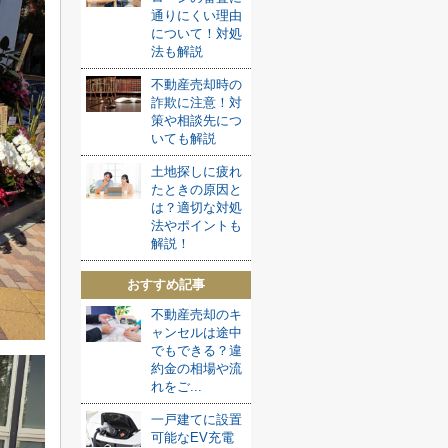
通りにくい理由
について！対処
法も解説
不動産売却時の
詐欺に注意！対
策や相談先につ
いても解説
土地探しに疲れ
たときの原因と
は？適切な対処
法やポイントも
解説！
おすすめ記事
不動産売却のキ
ャンセルは途中
でもできる？違
約金の相場や流
れをご...
一戸建てに設置
可能なEV充電