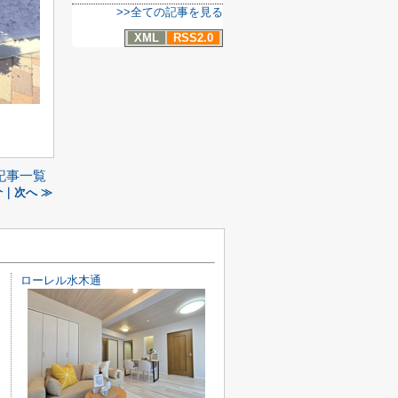
>>全ての記事を見る
XML
RSS2.0
記事一覧
｜次へ ≫
番館
ローレル水木通