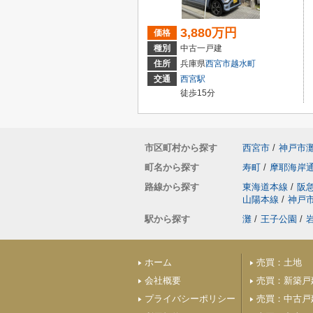
3,880万円
価格
種別
中古一戸建
住所
兵庫県
西宮市
越水町
交通
西宮駅
徒歩15分
市区町村から探す
西宮市
/
神戸市
町名から探す
寿町
/
摩耶海岸
路線から探す
東海道本線
/
阪
山陽本線
/
神戸
駅から探す
灘
/
王子公園
/
ホーム
売買：土地
会社概要
売買：新築戸
プライバシーポリシー
売買：中古戸