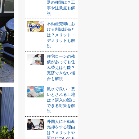
器の種類は？工
事や注意点も解
説
不動産売却にお
ける割賦販売と
は？メリット・
デメリットも解
説
住宅ローンの残
債があっても住
み替えは可能？
完済できない場
合も解説
風水で良い・悪
いとされる土地
は？購入の際に
できる対策を解
説
外国人に不動産
売却をする理由
は？メリットや
流れについても