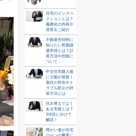
住宅のインスペ
クションとは？
義務化の内容や
背景をご紹介
不動産売却時に
知りたい長期譲
渡所得とは？計
算方法や控除に
ついて...
中古住宅購入後
に欠陥が発覚！
責任の所在やト
ラブル防止の対
策方法とは
住み替えでよく
ある失敗とは？
3項目に分けて
解説！
障がい者が住宅
ローンの審査に