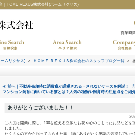
HOME REXUS株式会社(ホームリクサス)
営業時間：
ホームリクサス)
>
ＨＯＭＥ ＲＥＸＵＳ株式会社のスタッフブログ一覧
>
！
≪ 前へ｜不動産売却時に消費税が課税される・されないケースを解説！
マンション飼育に向いている猫とは？人気の種類や飼育時の注意点をご紹介
ありがとうございました！！
20
この度は開業に際し、100を超える立派なお花や心のこもったお品などを
しました。
たくさんの方から祝ってもらえた事、誠にありがたく感謝の気持ちでいっ