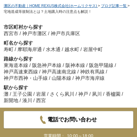
灘区の不動産｜HOME REXUS株式会社(ホームリクサス)
>
ブログ記事一覧
>
宅地造成等規制法とは？土地購入時の注意点も解説！
市区町村から探す
西宮市
/
神戸市灘区
/
神戸市兵庫区
町名から探す
寿町
/
摩耶海岸通
/
水木通
/
越水町
/
岩屋中町
路線から探す
東海道本線
/
阪急神戸本線
/
阪神本線
/
阪急甲陽線
/
神戸高速東西線
/
神戸高速南北線
/
神鉄有馬線
/
神戸市西神・山手線
/
山陽本線
/
神戸市海岸線
駅から探す
灘
/
王子公園
/
岩屋
/
さくら夙川
/
神戸
/
夙川
/
香櫨園
/
新開地
/
湊川
/
西宮
電話でお問い合わせ
営業時間：
10:00～18:00