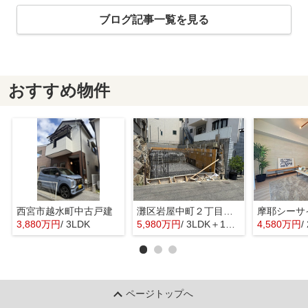
ブログ記事一覧を見る
おすすめ物件
西宮市越水町中古戸建
灘区岩屋中町２丁目新築戸建
3,880万円
/ 3LDK
5,980万円
/ 3LDK＋1S(納戸)
4,580万円
/
ページトップへ