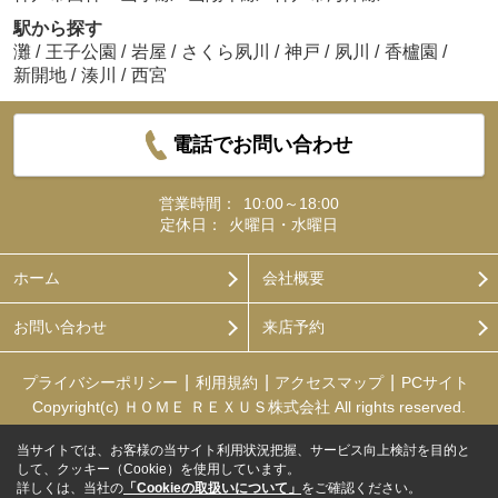
駅から探す
灘
/
王子公園
/
岩屋
/
さくら夙川
/
神戸
/
夙川
/
香櫨園
/
新開地
/
湊川
/
西宮
電話でお問い合わせ
営業時間：
10:00～18:00
定休日：
火曜日・水曜日
ホーム
会社概要
お問い合わせ
来店予約
プライバシーポリシー
利用規約
アクセスマップ
PCサイト
Copyright(c) ＨＯＭＥ ＲＥＸＵＳ株式会社 All rights reserved.
当サイトでは、お客様の当サイト利用状況把握、サービス向上検討を目的と
して、クッキー（Cookie）を使用しています。
詳しくは、当社の
「Cookieの取扱いについて」
をご確認ください。