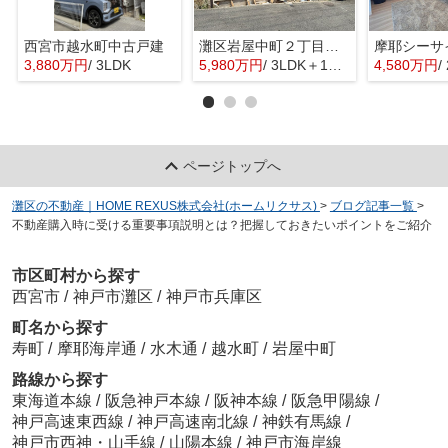
西宮市越水町中古戸建
灘区岩屋中町２丁目新築戸建
3,880万円
/ 3LDK
5,980万円
/ 3LDK＋1S(納戸)
4,580万円
/
ページトップへ
灘区の不動産｜HOME REXUS株式会社(ホームリクサス)
>
ブログ記事一覧
>
不動産購入時に受ける重要事項説明とは？把握しておきたいポイントをご紹介
市区町村から探す
西宮市
/
神戸市灘区
/
神戸市兵庫区
町名から探す
寿町
/
摩耶海岸通
/
水木通
/
越水町
/
岩屋中町
路線から探す
東海道本線
/
阪急神戸本線
/
阪神本線
/
阪急甲陽線
/
神戸高速東西線
/
神戸高速南北線
/
神鉄有馬線
/
神戸市西神・山手線
/
山陽本線
/
神戸市海岸線