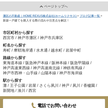
ページトップへ
灘区の不動産｜HOME REXUS株式会社(ホームリクサス)
>
ブログ記事一覧
>
新築一戸建てを購入する際の流れや注意点を解説！
市区町村から探す
西宮市
/
神戸市灘区
/
神戸市兵庫区
町名から探す
寿町
/
摩耶海岸通
/
水木通
/
越水町
/
岩屋中町
路線から探す
東海道本線
/
阪急神戸本線
/
阪神本線
/
阪急甲陽線
/
神戸高速東西線
/
神戸高速南北線
/
神鉄有馬線
/
神戸市西神・山手線
/
山陽本線
/
神戸市海岸線
駅から探す
灘
/
王子公園
/
岩屋
/
さくら夙川
/
神戸
/
夙川
/
香櫨園
/
新開地
/
湊川
/
西宮
電話でお問い合わせ