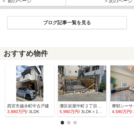
＜ 前のページ
＞次のページ
ブログ記事一覧を見る
おすすめ物件
西宮市越水町中古戸建
灘区岩屋中町２丁目新築戸建
3,880万円
/ 3LDK
5,980万円
/ 3LDK＋1S(納戸)
4,580万円
/