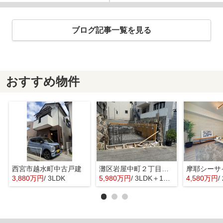
ブログ記事一覧を見る
おすすめ物件
西宮市越水町中古戸建
灘区岩屋中町２丁目新築戸建
3,880万円
/ 3LDK
5,980万円
/ 3LDK＋1S(納戸)
4,580万円
/