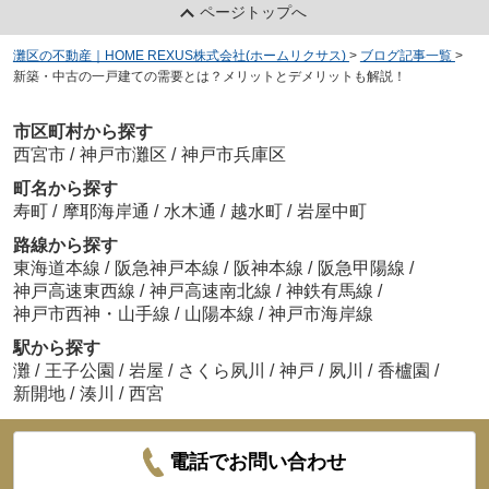
ページトップへ
灘区の不動産｜HOME REXUS株式会社(ホームリクサス)
>
ブログ記事一覧
>
新築・中古の一戸建ての需要とは？メリットとデメリットも解説！
市区町村から探す
西宮市
/
神戸市灘区
/
神戸市兵庫区
町名から探す
寿町
/
摩耶海岸通
/
水木通
/
越水町
/
岩屋中町
路線から探す
東海道本線
/
阪急神戸本線
/
阪神本線
/
阪急甲陽線
/
神戸高速東西線
/
神戸高速南北線
/
神鉄有馬線
/
神戸市西神・山手線
/
山陽本線
/
神戸市海岸線
駅から探す
灘
/
王子公園
/
岩屋
/
さくら夙川
/
神戸
/
夙川
/
香櫨園
/
新開地
/
湊川
/
西宮
電話でお問い合わせ